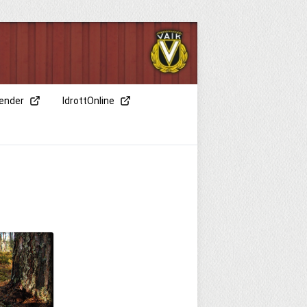
lender
IdrottOnline