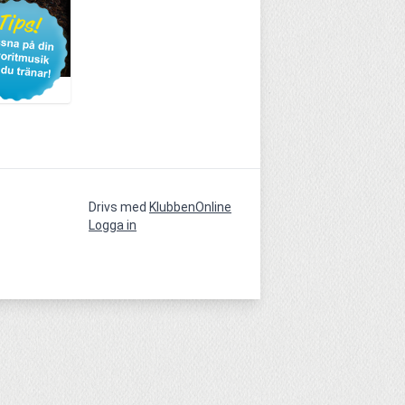
Drivs med
KlubbenOnline
Logga in